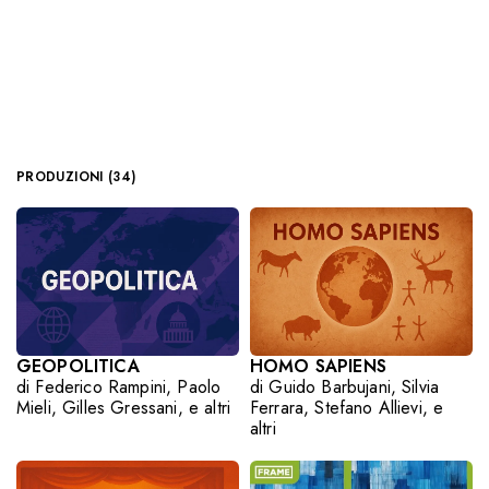
PRODUZIONI (34)
GEOPOLITICA
HOMO SAPIENS
di
Federico Rampini
,
Paolo
di
Guido Barbujani
,
Silvia
Mieli
,
Gilles Gressani
,
e altri
Ferrara
,
Stefano Allievi
,
e
altri