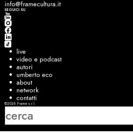
info@framecultura.it
SEGUICI SU
live
video e podcast
autori
umberto eco
about
network
contatti
©2026
Frame s.r.l.
P.IVA 08927250962
privacy
cookies
sviluppo:
Luca Bunino